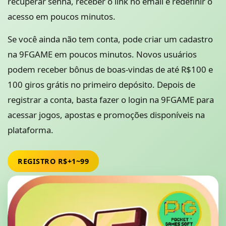
recuperar senha, receber o link no email e redefinir o
acesso em poucos minutos.
Se você ainda não tem conta, pode criar um cadastro
na 9FGAME em poucos minutos. Novos usuários
podem receber bônus de boas-vindas de até R$100 e
100 giros grátis no primeiro depósito. Depois de
registrar a conta, basta fazer o login na 9FGAME para
acessar jogos, apostas e promoções disponíveis na
plataforma.
REGISTRO R$+1~99