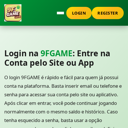
LOGIN
REGISTER
Login na
9FGAME
: Entre na
Conta pelo Site ou App
O login 9FGAME é rápido e fácil para quem já possui
conta na plataforma. Basta inserir email ou telefone e
senha para acessar sua conta pelo site ou aplicativo.
Após clicar em entrar, você pode continuar jogando
normalmente com o mesmo saldo e histórico. Caso
tenha esquecido a senha, basta usar a opção