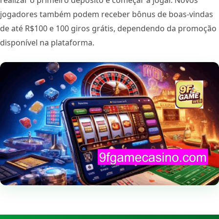
realizar o primeiro depósito e começar a jogar. Novos
jogadores também podem receber bônus de boas-vindas
de até R$100 e 100 giros grátis, dependendo da promoção
disponível na plataforma.