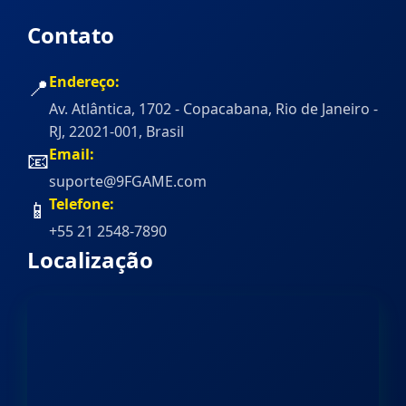
Contato
Endereço:
📍
Av. Atlântica, 1702 - Copacabana, Rio de Janeiro -
RJ, 22021-001, Brasil
Email:
📧
suporte@9FGAME.com
Telefone:
📱
+55 21 2548-7890
Localização