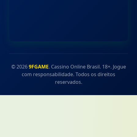
© 2026
9FGAME
. Cassino Online Brasil. 18+. Jogue
com responsabilidade. Todos os direitos
reservados.