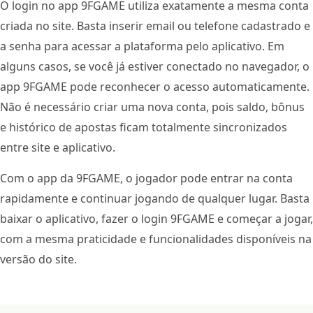
O login no app 9FGAME utiliza exatamente a mesma conta
criada no site. Basta inserir email ou telefone cadastrado e
a senha para acessar a plataforma pelo aplicativo. Em
alguns casos, se você já estiver conectado no navegador, o
app 9FGAME pode reconhecer o acesso automaticamente.
Não é necessário criar uma nova conta, pois saldo, bônus
e histórico de apostas ficam totalmente sincronizados
entre site e aplicativo.
Com o app da 9FGAME, o jogador pode entrar na conta
rapidamente e continuar jogando de qualquer lugar. Basta
baixar o aplicativo, fazer o login 9FGAME e começar a jogar,
com a mesma praticidade e funcionalidades disponíveis na
versão do site.