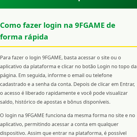
Como fazer login na 9FGAME de
forma rápida
Para fazer o login 9FGAME, basta acessar o site ou o
aplicativo da plataforma e clicar no botão Login no topo da
página. Em seguida, informe o email ou telefone
cadastrado e a senha da conta. Depois de clicar em Entrar,
o acesso é liberado rapidamente e você pode visualizar
saldo, histórico de apostas e bônus disponíveis.
O login na 9FGAME funciona da mesma forma no site e no
aplicativo, permitindo acessar a conta em qualquer
dispositivo. Assim que entrar na plataforma, é possível