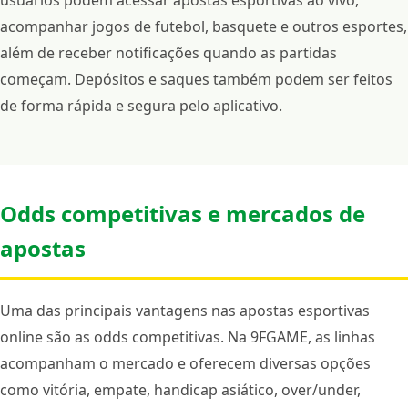
acompanhar jogos de futebol, basquete e outros esportes,
além de receber notificações quando as partidas
começam. Depósitos e saques também podem ser feitos
de forma rápida e segura pelo aplicativo.
Odds competitivas e mercados de
apostas
Uma das principais vantagens nas apostas esportivas
online são as odds competitivas. Na 9FGAME, as linhas
acompanham o mercado e oferecem diversas opções
como vitória, empate, handicap asiático, over/under,