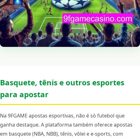
Basquete, tênis e outros esportes
para apostar
Na 9FGAME apostas esportivas, não é só futebol que
ganha destaque. A plataforma também oferece apostas
em basquete (NBA, NBB), tênis, vôlei e e-sports, com