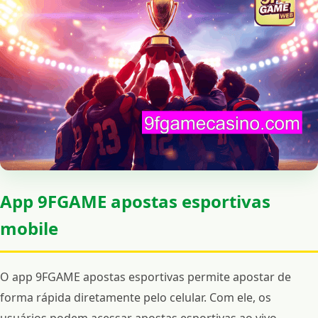
App 9FGAME apostas esportivas
mobile
O app 9FGAME apostas esportivas permite apostar de
forma rápida diretamente pelo celular. Com ele, os
usuários podem acessar apostas esportivas ao vivo,